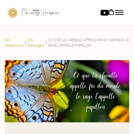
Charlotte Hoefman
Les
Les
CE QUE LA CHENILLE APPELLE FIN DU MONDE, LE
ressources
messages
SAGE L’APPELLE PAPILLON