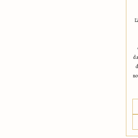
L
da
d
no