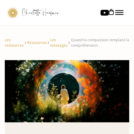
Charlotte Hoefman
Les
Les
Quand la compassion remplace la
Ressources
ressources
messages
compréhension