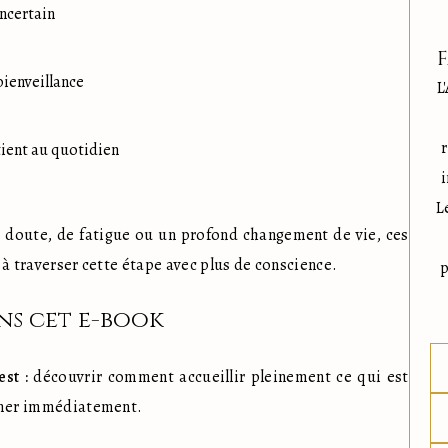
incertain
ienveillance
L
tient au quotidien
i
L
 doute, de fatigue ou un profond changement de vie, ces 
t à traverser cette étape avec plus de conscience.
p
ns cet e-book
est :
 découvrir comment accueillir pleinement ce qui est 
former immédiatement.