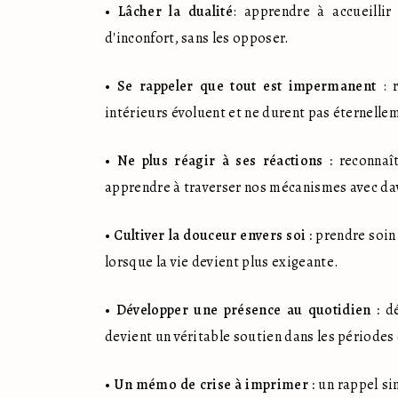
• 
Lâcher la dualité
: apprendre à accueilli
d'inconfort, sans les opposer.
• 
Se rappeler que tout est impermanent
 : 
intérieurs évoluent et ne durent pas éternelle
• 
Ne plus réagir à ses réactions :
 reconnaî
apprendre à traverser nos mécanismes avec da
• 
Cultiver la douceur envers soi :
 prendre soin
lorsque la vie devient plus exigeante.
• 
Développer une présence au quotidien :
 d
devient un véritable soutien dans les périodes d
• 
Un mémo de crise à imprimer :
 un rappel si