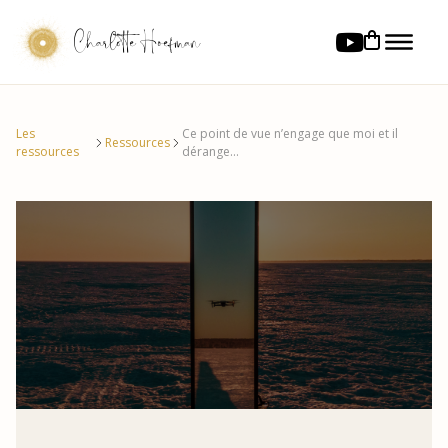
Charlotte Hoefman
Les
Ce point de vue n’engage que moi et il
Ressources
ressources
dérange...