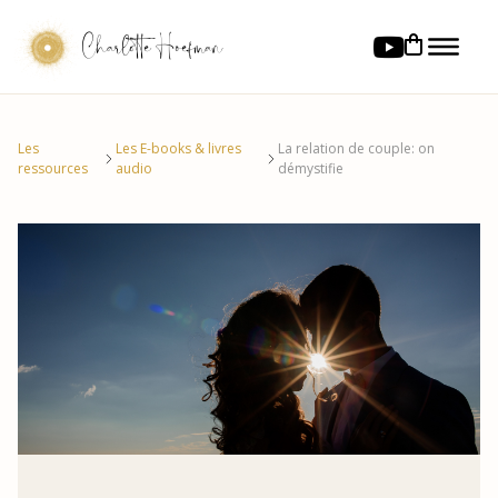
Charlotte Hoefman
Les
Les E-books & livres
La relation de couple: on
ressources
audio
démystifie