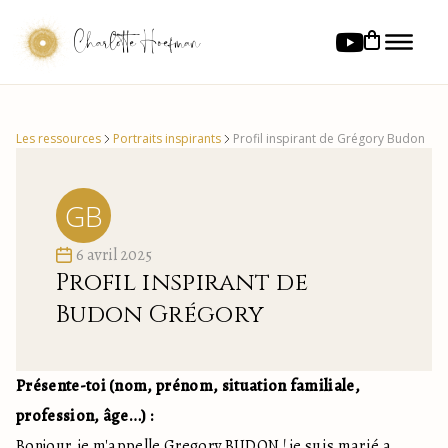
Charlotte Hoefman
Les ressources
Portraits inspirants
Profil inspirant de Grégory Budon
6 avril 2025
Profil inspirant de
Budon Grégory
Présente-toi (nom, prénom, situation familiale,
profession, âge…) :
Bonjour, je m'appelle Gregory BUDON ! je suis marié a