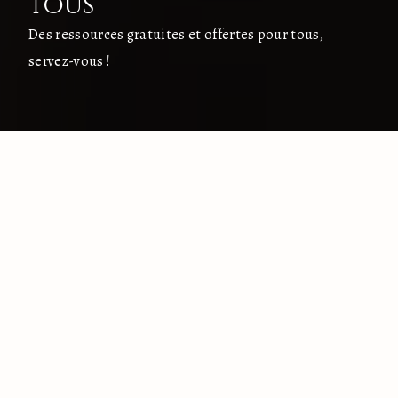
tous
Des ressources gratuites et offertes pour tous,
servez-vous !
L'INTENTION
L'ASSOCIATION
LES RESSOURCES
Un accès à la
Connaissance de Soi
gratuit pour tous
“Aimer, c’est tout donner et se