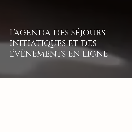
L'agenda des séjours
initiatiques et des
évènements en ligne
2026
2026
2026
2026
20
VOIR TOUT
AOÛT
SEPTEMBRE
OCTOBRE
NOVEMBRE
DÉCE
Filtrer