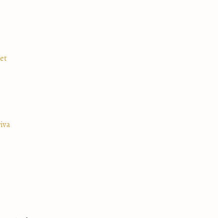
net
iva