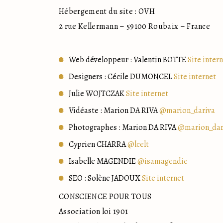
Hébergement du site : OVH
2 rue Kellermann – 59100 Roubaix – France
Web développeur : Valentin BOTTE
Site inter
Designers : Cécile DUMONCEL
Site internet
Julie WOJTCZAK
Site internet
Vidéaste : Marion DA RIVA
@marion_dariva
Photographes : Marion DA RIVA
@marion_dar
Cyprien CHARRA
@lcelt
Isabelle MAGENDIE
@isamagendie
SEO : Solène JADOUX
Site internet
CONSCIENCE POUR TOUS
Association loi 1901