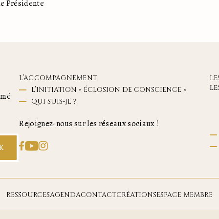
e Présidente
L’ACCOMPAGNEMENT
LE
LE
L’INITIATION « ÉCLOSION DE CONSCIENCE »
ormé
QUI SUIS-JE ?
Rejoignez-nous sur les réseaux sociaux !
K
RESSOURCES
AGENDA
CONTACT
CRÉATIONS
ESPACE MEMBRE