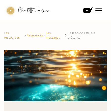
Charlotte Hoefman
Les
Les
De la to-do liste à la
Ressources
ressources
messages
présence