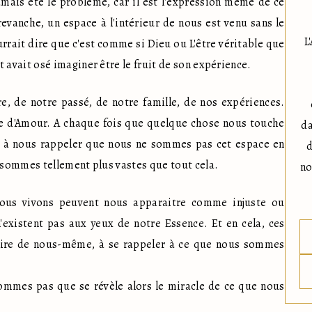
jamais été le problème, car il est l'expression même de ce 
anche, un espace à l'intérieur de nous est venu sans le 
L
urrait dire que c'est comme si Dieu ou L'être véritable que 
vait osé imaginer être le fruit de son expérience. 
, de notre passé, de notre famille, de nos expériences. 
e d'Amour. A chaque fois que quelque chose nous touche 
da
er à nous rappeler que nous ne sommes pas cet espace en 
d
sommes tellement plus vastes que tout cela. 
no
nous vivons peuvent nous apparaitre comme injuste ou 
'existent pas aux yeux de notre Essence. Et en cela, ces 
oire de nous-même, à se rappeler à ce que nous sommes 
ommes pas que se révèle alors le miracle de ce que nous 