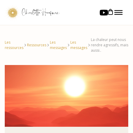
Charlotte Hoefman
La chaleur peut nous
Les
Les
Les
Ressources
rendre agressifs, mais
ressources
messages
messages
aussi..